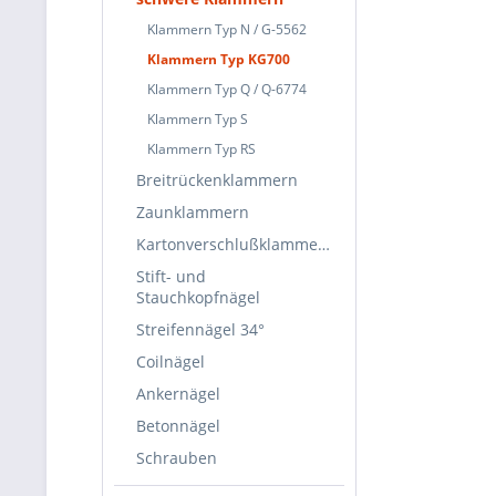
Klammern Typ N / G-5562
Klammern Typ KG700
Klammern Typ Q / Q-6774
Klammern Typ S
Klammern Typ RS
Breitrückenklammern
Zaunklammern
Kartonverschlußklammern
Stift- und
Stauchkopfnägel
Streifennägel 34°
Coilnägel
Ankernägel
Betonnägel
Schrauben