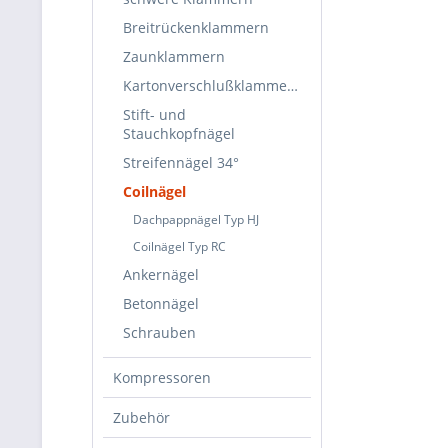
Breitrückenklammern
Zaunklammern
Kartonverschlußklammern
Stift- und
Stauchkopfnägel
Streifennägel 34°
Coilnägel
Dachpappnägel Typ HJ
Coilnägel Typ RC
Ankernägel
Betonnägel
Schrauben
Kompressoren
Zubehör