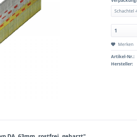
Verpackungs
Merken
Artikel-Nr.:
Hersteller:
yp DA, 63mm, rostfrei, geharzt"