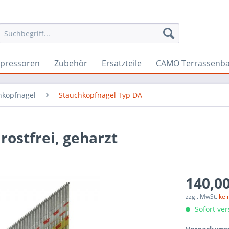
pressoren
Zubehör
Ersatzteile
CAMO Terrassenb
chkopfnägel
Stauchkopfnägel Typ DA
rostfrei, geharzt
140,00
zzgl. MwSt.
kei
Sofort ver