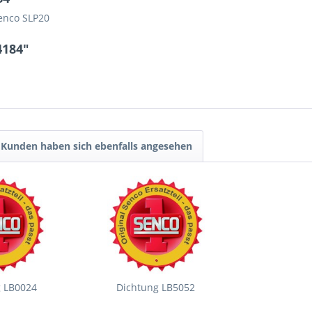
Senco SLP20
4184"
Kunden haben sich ebenfalls angesehen
g LB0024
Dichtung LB5052