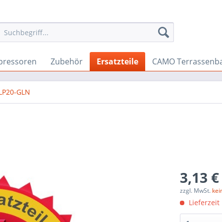
ressoren
Zubehör
Ersatzteile
CAMO Terrassenb
SLP20-GLN
3,13 €
zzgl. MwSt.
kei
Lieferzeit