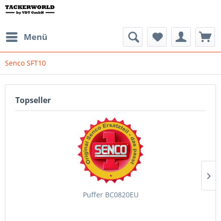
Menü
Senco SFT10
Topseller
Puffer BC0820EU