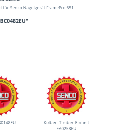
nd für Senco Nagelgerät FramePro 651
 BC0482EU"
BB0148EU
Kolben-Treiber-Einheit
EA0258EU