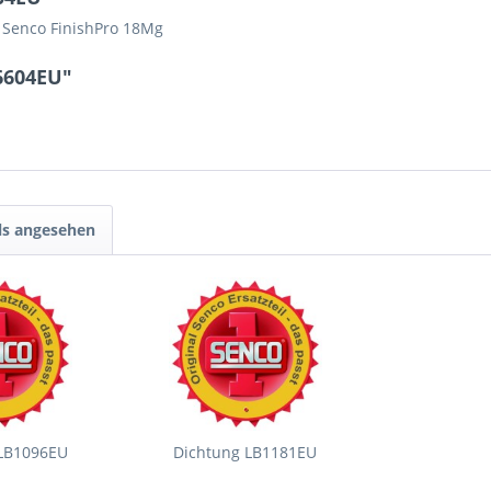
r Senco FinishPro 18Mg
6604EU"
ls angesehen
 LB1096EU
Dichtung LB1181EU