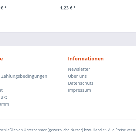
 € *
1,23 € *
ce
Informationen
Newsletter
d Zahlungsbedingungen
Über uns
Datenschutz
ht
Impressum
dukt
ramm
sschließlich an Unternehmer (gewerbliche Nutzer) bzw. Händler. Alle Preise verst