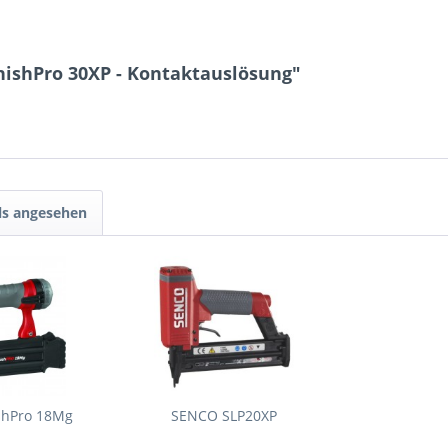
nishPro 30XP - Kontaktauslösung"
ls angesehen
shPro 18Mg
SENCO SLP20XP